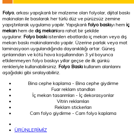
Folyo
, arkası yapışkanlı bir malzeme olan folyolar, dijital baskı
makinaları ile basılarak her türlü düz ve pürüzsüz zemine
yapıştırılarak uygulama yapılır. Yapışkanlı
folyo baskı
yı hem
iç
mekan
hem de
dış mekan
lara rahat bir şekilde
uygulanır.
Folyo baskı
istenilen ebatlarda iç mekan veya dış
mekan baskı makinalarında yapılır. Üzerine parlak veya mat
laminasyaon uygulandığında dayanıklılığı artar. Güneş
ışınlarından ve kötü hava koşullarından 3 yıl boyunca
etkilenmeyen folyo baskıyı yıllar geçse de ilk günkü
renkleriyle kullanabilirsiniz.
Folyo Baskı
kullanım alanlarını
aşağıdaki gibi sıralayabiliriz.
Bina cephe kaplama - Bina cephe giydirme
Fuar reklam standları
İç mekan tasarımları - İç dekorasyonlar
Vitrin reklamları
Reklam stickerları
Cam folyo giydirme - Cam folyo kaplama
ÜRÜNLERİMİZ